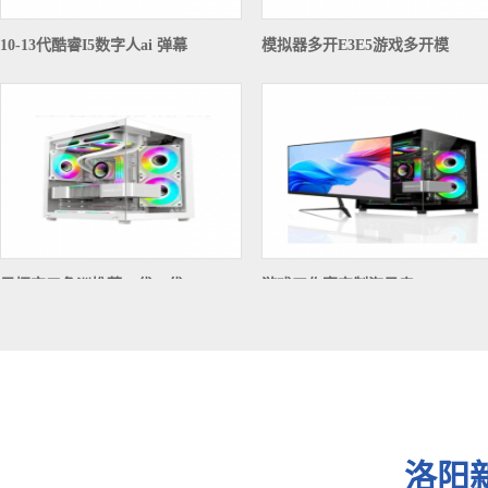
10-13代酷睿I5数字人ai 弹幕
模拟器多开E3E5游戏多开模
黑悟空三角洲推荐12代13代
游戏工作室定制海景房1
洛阳